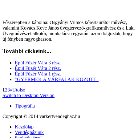
Főszerepben a kápolna: Osgyányi Vilmos kőrestaurátor művész,
valamint Kovács Keve János üvegtervező-grafikusművész és a Laki
Üvegművészet alkotói, munkatársai egyaránt azon dolgoztak, hogy
új fényben ragyoghasson.
További cikkeink...
Épül Füzér Vára 3 rész.
Épül Füzér Vára 2 rész.
Épül Füzér Vára 1 rész.
"GYERMEK A VÁRFALAK KÖZÖTT"
1
2
3
»
Utolsó
Switch to Desktop Version
Tipográfia
Copyright © 2014 varkertvendeghaz.hu
Kezdölap
Vendégházunk
Szolgáltatások