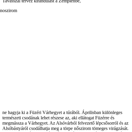
Tavasszal tervez kirándulást a Zemplénbe,
ne hagyja ki a Füzéri Várhegyet a túrából. Áprilisban különleges
természeti csodának lehet részese az, aki ellátogat Füzérre és
megmássza a Várhegyet. Az Alsóvárból felvezető lépcsősorról és az
Alsóbástyáról csodálhatja meg a törpe nőszirom tömeges virágzását.