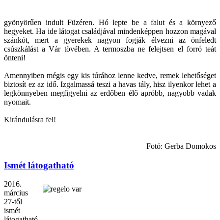
gyönyörűen indult Füzéren. Hó lepte be a falut és a környező
hegyeket. Ha ide látogat családjával mindenképpen hozzon magával
szánkót, mert a gyerekek nagyon fogják élvezni az önfeledt
csúszkálást a Vár tövében. A termoszba ne felejtsen el forró teát
önteni!
Amennyiben mégis egy kis túrához lenne kedve, remek lehetőséget
biztosít ez az idő. Izgalmassá teszi a havas tály, hisz ilyenkor lehet a
legkönnyeben megfigyelni az erdőben élő apróbb, nagyobb vadak
nyomait.
Kirándulásra fel!
Fotó: Gerba Domokos
Ismét látogatható
2016.
március
27-től
ismét
látogatható