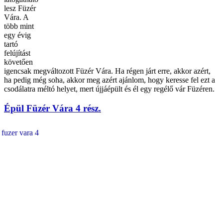
lesz Füzér
Vára. A
több mint
egy évig
tartó
felújítást
követően
igencsak megváltozott Füzér Vára. Ha régen járt erre, akkor azért,
ha pedig még soha, akkor meg azért ajánlom, hogy keresse fel ezt a
csodálatra méltó helyet, mert újjáépült és él egy regélő vár Füzéren.
Épül Füzér Vára 4 rész.