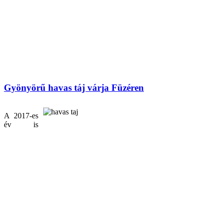
Gyönyörű havas táj várja Füzéren
A 2017-es
év is