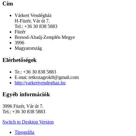
Cím
Várkert Vendégház
H-Füzér, Vár út 7.
Tel.: +36 30 838 5883
Füzér
Borsod-Abaúj-Zemplén Megye
3996
Magyarország
Elérhetőségek
Te.: +36 30 838 5883
E-mai: retkozagrokft@gmail.com
http://varkertvendeghaz.hu
Egyéb információk
3996 Füzér, Vár út 7.
Tel.: +36 30 838 5883
Switch to Desktop Version
Tipográfia